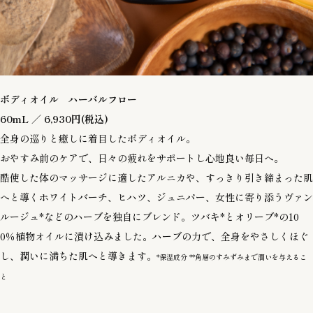
ボディオイル ハーバルフロー
60mL ／ 6,930円(税込)
全身の巡りと癒しに着目したボディオイル。
おやすみ前のケアで、日々の疲れをサポートし心地良い毎日へ。
酷使した体のマッサージに適したアルニカや、すっきり引き締まった肌
へと導くホワイトバーチ、ヒハツ、ジュニパー、女性に寄り添うヴァン
ルージュ*などのハーブを独自にブレンド。ツバキ*とオリーブ*の10
0％植物オイルに漬け込みました。ハーブの力で、全身をやさしくほぐ
し、潤いに満ちた肌へと導きます。
*保湿成分 **角層のすみずみまで潤いを与えるこ
と