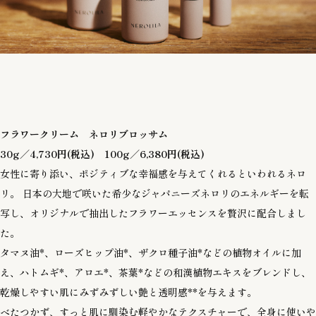
フラワークリーム ネロリブロッサム
30g／4,730円(税込)
100g／6,380円(税込)
女性に寄り添い、ポジティブな幸福感を与えてくれるといわれるネロ
リ。 日本の大地で咲いた希少なジャパニーズネロリのエネルギーを転
写し、オリジナルで抽出したフラワーエッセンスを贅沢に配合しまし
た。
タマヌ油*、ローズヒップ油*、ザクロ種子油*などの植物オイルに加
え、ハトムギ*、アロエ*、茶葉*などの和漢植物エキスをブレンドし、
乾燥しやすい肌にみずみずしい艶と透明感**を与えます。
べたつかず、すっと肌に馴染む軽やかなテクスチャーで、全身に使いや