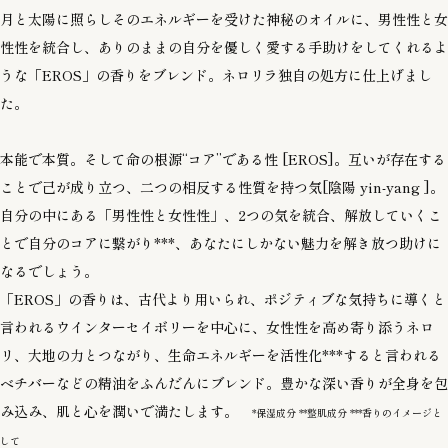
月と太陽に照らしそのエネルギーを受けた神秘のオイルに、男性性と女
性性を統合し、ありのままの自分を優しく愛する手助けをしてくれるよ
うな「EROS」の香りをブレンド。ネロリラ独自の処方に仕上げまし
た。
本能で本質。そして命の根源“コア”である性 [EROS]。互いが存在する
ことで己が成り立つ、二つの相反する性質を持つ気[陰陽 yin-yang ]。
自分の中にある「男性性と女性性」、2つの気を統合、解放していくこ
とで自分のコアに繋がり***、あなたにしかない魅力を解き放つ助けに
なるでしょう。
「EROS」の香りは、古代より用いられ、ポジティブな気持ちに導くと
言われるウインターセイボリーを中心に、女性性を高め寄り添うネロ
リ、大地の力とつながり、生命エネルギーを活性化***すると言われる
ベチバーなどの精油をふんだんにブレンド。豊かな深い香りが全身を包
み込み、肌と心を潤いで満たします。
*保湿成分 **整肌成分 ***香りのイメージと
して