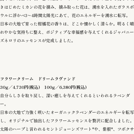
きはじめたミカンの花を摘み、摘み取った花は、湧水を入れたガラスボ
ウルに浮かべ3～4時間太陽光にあて、花のエネルギーを湧水に転写。
日本の大地で育った柑橘花の香りは、どこか懐かしく清らか。明るく晴
れやかな気持ちに整え、ポジティブな幸福感を与えてくれるジャパニー
ズネロリのエッセンスが完成しました。
フラワークリーム ドリームラヴァンド
30g／4,730円(税込)
100g／6,380円(税込)
自分らしさを取り戻し、深い癒しを与えてくれるといわれるラベンダ
ー。
日本の大地で力強く咲いたオーガニックラベンダーのエネルギーを転写
し、オリジナルで抽出したフラワーエッセンスを贅沢に配合しました。
太陽のハーブと言われるセントジョーンズワート*や、紫根*、ツボクサ