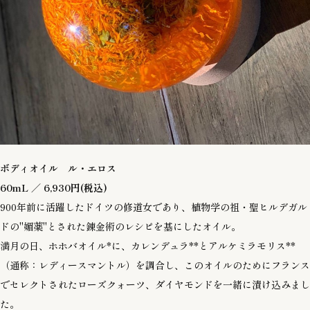
ボディオイル ル・エロス
60mL ／ 6,930円(税込)
900年前に活躍したドイツの修道女であり、植物学の祖・聖ヒルデガル
ドの"媚薬"とされた錬金術のレシピを基にしたオイル。
満月の日、ホホバオイル*に、カレンデュラ**とアルケミラモリス**
（通称：レディースマントル）を調合し、このオイルのためにフランス
でセレクトされたローズクォーツ、ダイヤモンドを一緒に漬け込みまし
た。