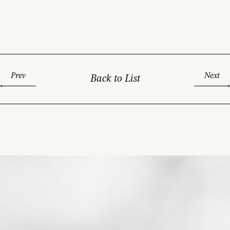
Prev
Next
Back to List