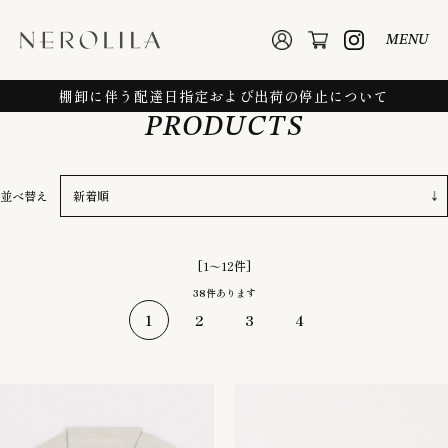
MENU
棚卸に伴う配達日指定および出荷の停止について
PRODUCTS
並べ替え
[1～12件]
38
件あります
1
2
3
4