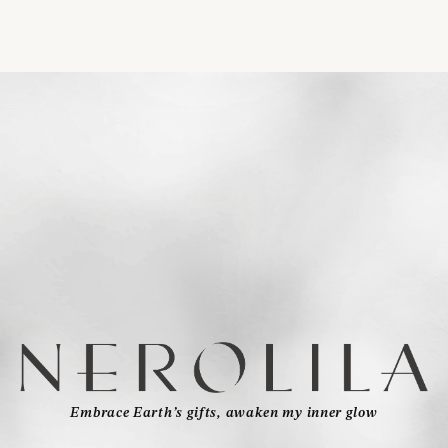
Embrace Earth’s gifts, awaken my inner glow