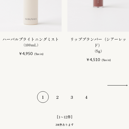
ハーバルブライトニングミスト
リッププランパー（シアーレッ
（100mL）
ド）
（5g）
￥4,950
￥4,510
1
2
3
4
[1～12件]
38
件あります