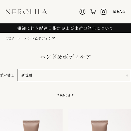
MENU
棚卸に伴う配達日指定および出荷の停止について
TOP
ハンド&ボディケア
ハンド&ボディケア
並べ替え
7
件あります