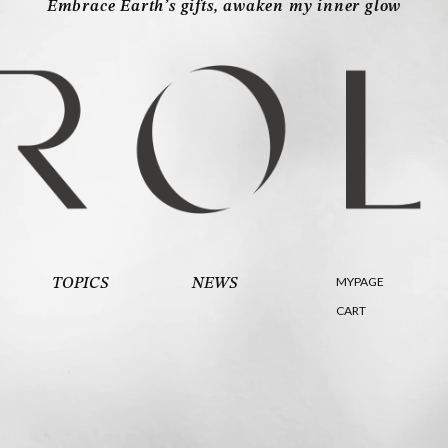
Embrace Earth’s gifts, awaken my inner glow
MYPAGE
TOPICS
NEWS
CART