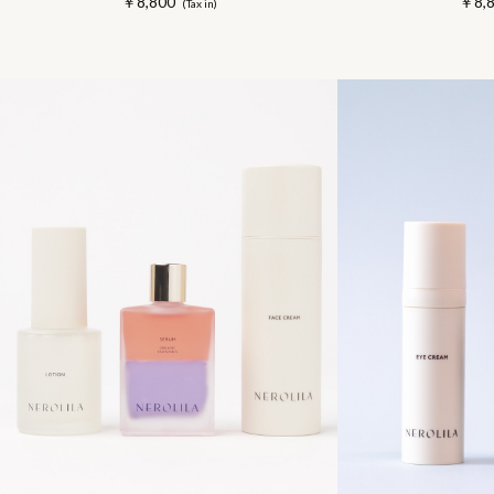
￥8,800
￥8,