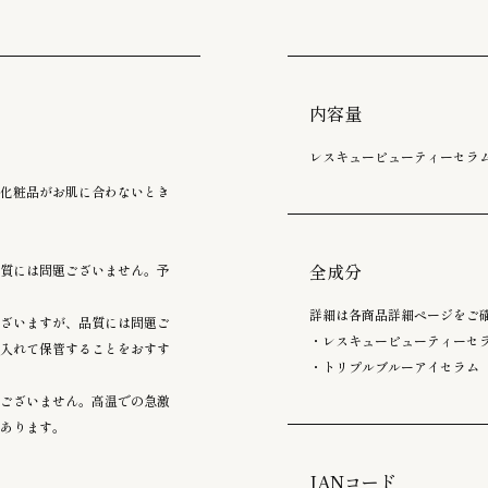
内容量
レスキュービューティーセラム
化粧品がお肌に合わないとき
全成分
質には問題ございません。予
詳細は各商品詳細ページをご
ざいますが、品質には問題ご
・レスキュービューティーセ
入れて保管することをおすす
・トリプルブルーアイセラム
題ございません。高温での急激
あります。
JANコード