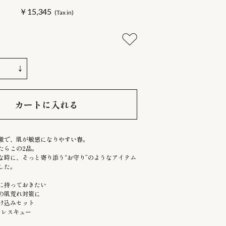
￥15,345
カートに入れる
激で、肌が敏感になりやすい春。
たらこの2品。
な時に、そっと寄り添う“お守り”のようなアイテム
した。
に持っておきたい
の肌荒れ対策に
け込みセット
中レスキュー