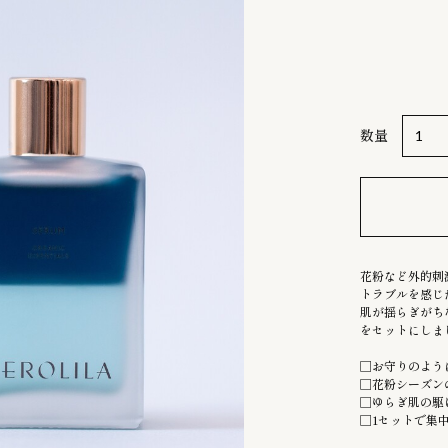
数量
花粉など外的刺
トラブルを感じ
肌が揺らぎがち
をセットにしま
□お守りのよう
□花粉シーズン
□ゆらぎ肌の駆
□1セットで集