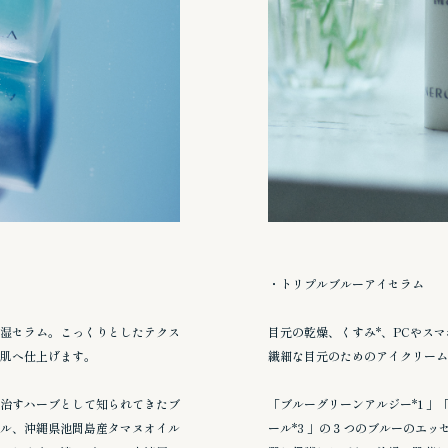
・トリプルブルーアイセラム
湿セラム。こっくりとしたテクス
目元の乾燥、くすみ*、PCやス
肌へ仕上げます。
繊細な目元のためのアイクリーム
治すハーブとして知られてきたブ
「ブルーグリーンアルジー*1 」
ル、沖縄県池間島産タマヌオイル
ール*3 」の３つのブルーのエ