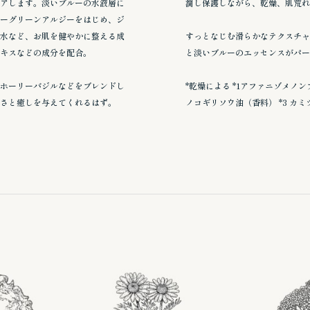
アします。淡いブルーの水液層に
潤し保護しながら、乾燥、肌荒れ
ーグリーンアルジーをはじめ、ジ
水など、お肌を健やかに整える成
すっとなじむ滑らかなテクスチャ
キスなどの成分を配合。
と淡いブルーのエッセンスがパー
ホーリーバジルなどをブレンドし
*乾燥による *1アファニゾメノン
さと癒しを与えてくれるはず。
ノコギリソウ油（香料） *3 カ