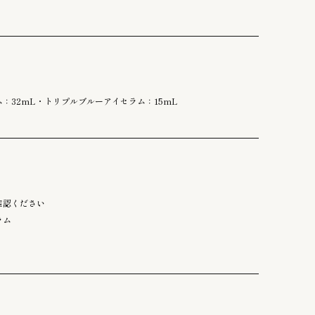
：32mL・トリプルブルーアイセラム：15mL
確認ください
ラム