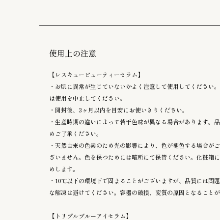
使用上の注意
【レスキュービューティーセラム】
・お肌に異常が生じていないかよく注意して使用してください。
は使用を中止してください。
・開封後、3ヶ月以内を目安にお使いきりください。
・生産時期の違いによって若干色味が異なる場合があります。品
めご了承ください。
・天然由来の色素のため光の影響により、色が褪色する場合がご
ざいません。色を保つためには暗所にて保管ください。化粧箱に
めします。
・10℃以下の環境下で固まることがございますが、品質には問
な解凍は避けてください。容器の破損、変質の原因となることが
【トリプルブルーアイセラム】