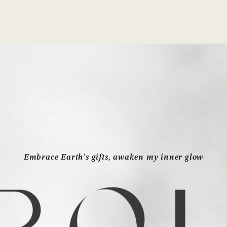
Embrace Earth’s gifts, awaken my inner glow